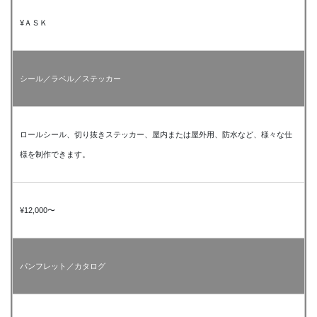
¥ＡＳＫ
シール／ラベル／ステッカー
ロールシール、切り抜きステッカー、屋内または屋外用、防水など、様々な仕
様を制作できます。
¥12,000〜
パンフレット／カタログ