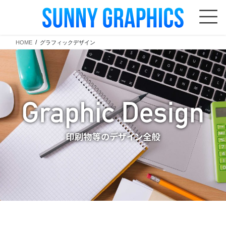
コ
ナ
ン
ビ
テ
ゲ
HOME
グラフィックデザイン
ン
ー
ツ
シ
へ
ョ
ス
ン
キ
に
ッ
移
プ
動