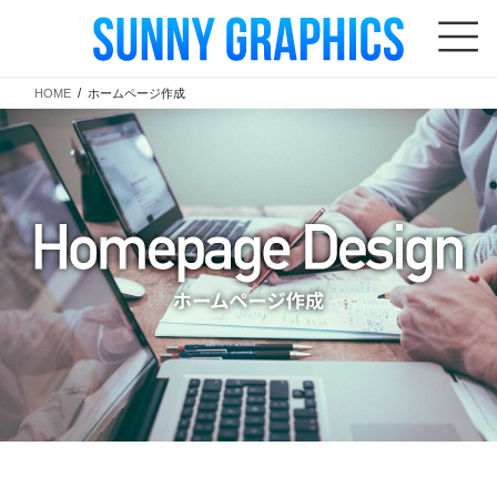
コ
ナ
ン
ビ
テ
ゲ
HOME
ホームページ作成
ン
ー
ツ
シ
へ
ョ
ス
ン
キ
に
ッ
移
プ
動