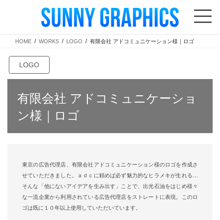
コ
ナ
ン
ビ
テ
ゲ
HOME
WORKS
LOGO
有限会社 アドコミュニケーション様｜ロゴ
ン
ー
ツ
シ
LOGO
へ
ョ
ス
ン
有限会社 アドコミュニケーショ
キ
に
ン様｜ロゴ
ッ
移
プ
動
東京の広告代理店、有限会社アドコミュニケーション様のロゴを作成さ
せていただきました。ａｄｃに頼めば必ず魅力的なヒラメキが生れる…
そんな「他にないアイデアを生み出す」ことで、出光石油をはじめ様々
な一流企業から利用されている広告代理店をストレートに表現。このロ
ゴは既に１０年以上使用していただいています。