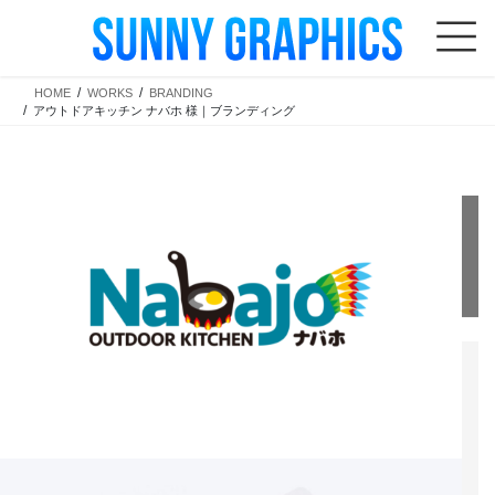
コ
ナ
ン
ビ
テ
ゲ
HOME
WORKS
BRANDING
ン
ー
アウトドアキッチン ナバホ 様｜ブランディング
ツ
シ
BRANDING
へ
ョ
ス
ン
アウトドアキッチン ナバホ 様｜
キ
に
ッ
移
ブランディング
プ
動
福山市東手城町にある本格スキレット料理を味わえるアウトドアキッチ
ンナバホ。店舗の新ロゴ制作から始まり、ショップカード・チラシ・包
装紙・はし袋・看板・横断幕・ホームページと、トータルでお任せいた
だきました。制作期間はトータルで約２ヶ月。オーナーご夫婦の想いを
しっかりとヒアリングし、その全てを注ぎ込んで制作しました。